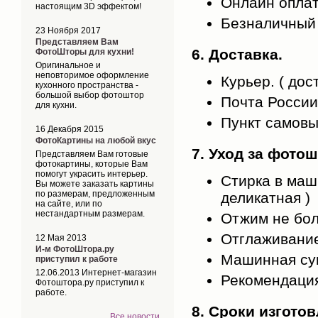
Онлайн оплат
настоящим 3D эффектом!
Безналичный 
23 Ноября 2017
Представляем Вам
6. Доставка.
ФотоШторы для кухни!
Оригинальное и
неповторимое оформление
Курьер. ( дос
кухонного пространства -
большой выбор фотоштор
Почта России.
для кухни.
Пункт самовыв
16 Декабря 2015
ФотоКартины на любой вкус
7. Уход за фото
Представляем Вам готовые
фотокартины, которые Вам
помогут украсить интерьер.
Стирка в маш
Вы можете заказать картины
по размерам, предложенным
деликатная )
на сайте, или по
нестандартным размерам.
Отжим не бол
Отглаживание
12 Мая 2013
И-м ФотоШтора.ру
Машинная суш
приступил к работе
12.06.2013 Интернет-магазин
Рекомендация 
Фотоштора.ру приступил к
работе.
8. Сроки изгото
Все новости