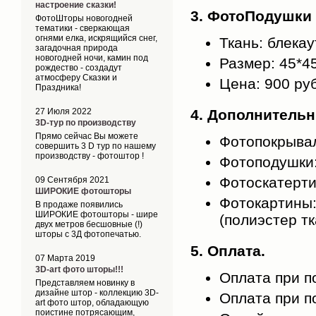
настроение сказки!
3. ФотоПодушки
ФотоШторы новогодней
тематики - сверкающая
огнями елка, искрящийся снег,
Ткань: блекау
загадочная природа
новогодней ночи, камин под
Размер: 45*4
рождество - создадут
атмосферу Сказки и
Цена: 900 ру
Праздника!
27 Июля 2022
4. Дополнитель
3D-тур по производству
Прямо сейчас Вы можете
Фотопокрывала
совершить 3 D тур по нашему
производству - фотоштор !
Фотоподушки:
Фотоскатерти:
09 Сентября 2021
ШИРОКИЕ фотошторы
Фотокартины: 
В продаже появились
ШИРОКИЕ фотошторы - шире
(полиэстер тк
двух метров бесшовные (!)
шторы с 3Д фотопечатью.
5. Оплата.
07 Марта 2019
3D-art фото шторы!!!
Оплата при по
Представляем новинку в
дизайне штор - коллекцию 3D-
Оплата при по
art фото штор, обладающую
поистине потрясающим,