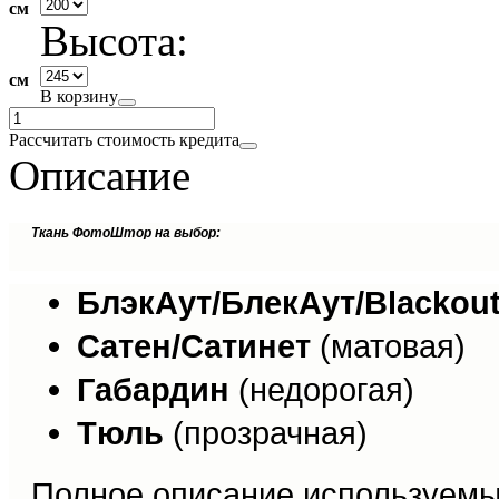
см
Высота:
см
В корзину
Рассчитать стоимость кредита
Описание
Ткань ФотоШтор на выбор:
БлэкАут/БлекАут/Blackou
Сатен/Сатинет
(матовая)
Габардин
(недорогая)
Тюль
(прозрачная)
Полное описание используемы